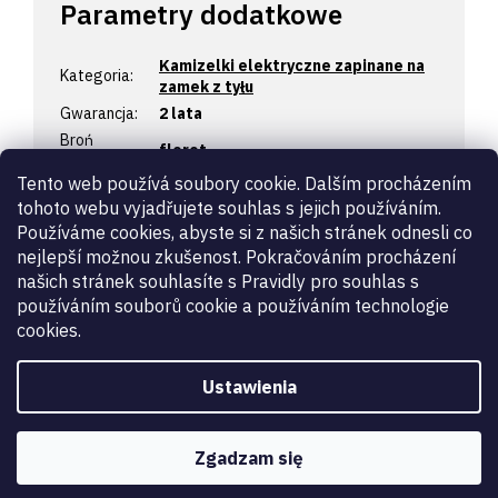
Parametry dodatkowe
Kamizelki elektryczne zapinane na
Kategoria
:
zamek z tyłu
Gwarancja
:
2 lata
Broń
floret
szermiercza
:
Tento web používá soubory cookie. Dalším procházením
Certyfikacja
:
Do turniejów FIE
tohoto webu vyjadřujete souhlas s jejich používáním.
początkujący
,
profesjonalista
,
Poziom
:
Používáme cookies, abyste si z našich stránek odnesli co
ekonomiczne
,
high tech
,
hobby
nejlepší možnou zkušenost. Pokračováním procházení
Rodzaj
kamizelka elektryczna
našich stránek souhlasíte s Pravidly pro souhlas s
towaru
:
používáním souborů cookie a používáním technologie
dla praworęcznych
,
dla
strona
:
cookies.
leworęcznych
Turnieje FIE
:
Tak certyfikowana do zawodów FIE
używać
:
męskie
Ustawienia
kód výrobce
:
1245H
Zgadzam się