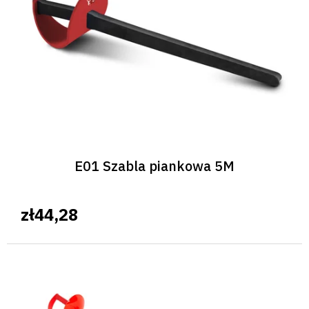
p
r
o
d
u
k
t
ó
w
E01 Szabla piankowa 5M
zł44,28