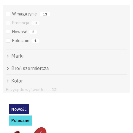
W magazynie
11
Promocja
0
Nowość
2
Polecane
1
Marki
Broń szermiercza
Kolor
Pozycji do wyświetlenia:
12
L
i
Nowość
s
t
Polecane
a