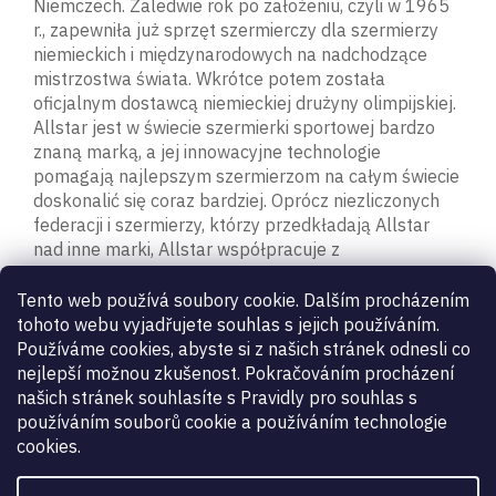
Niemczech. Zaledwie rok po założeniu, czyli w 1965
r., zapewniła już sprzęt szermierczy dla szermierzy
niemieckich i międzynarodowych na nadchodzące
mistrzostwa świata. Wkrótce potem została
oficjalnym dostawcą niemieckiej drużyny olimpijskiej.
Allstar jest w świecie szermierki sportowej bardzo
znaną marką, a jej innowacyjne technologie
pomagają najlepszym szermierzom na całym świecie
doskonalić się coraz bardziej. Oprócz niezliczonych
federacji i szermierzy, którzy przedkładają Allstar
nad inne marki, Allstar współpracuje z
Międzynarodową Federacją Szermierczą (FIE) od
ponad 15 lat i jest ich oficjalnym partnerem i
Tento web používá soubory cookie. Dalším procházením
dostawcą.
tohoto webu vyjadřujete souhlas s jejich používáním.
Používáme cookies, abyste si z našich stránek odnesli co
nejlepší možnou zkušenost. Pokračováním procházení
Parametry dodatkowe
našich stránek souhlasíte s Pravidly pro souhlas s
používáním souborů cookie a používáním technologie
cookies.
Kategoria
:
kamizelki i bluzy
Gwarancja
:
2 lata