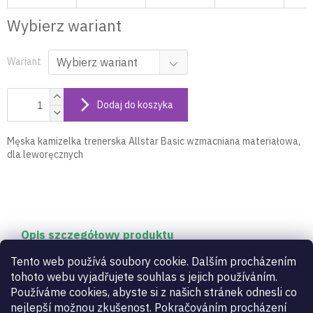
Wybierz wariant
Wariant
Dodaj do koszyka
Męska kamizelka trenerska Allstar Basic wzmacniana materiałowa,
dla leworęcznych
Opis szczegółowy produktu
Męska kamizelka trenerska Allstar Basic
Tento web používá soubory cookie. Dalším procházením
wzmacniana materiałowa, dla leworęcznych
tohoto webu vyjadřujete souhlas s jejich používáním.
Používáme cookies, abyste si z našich stránek odnesli co
nejlepší možnou zkušenost. Pokračováním procházení