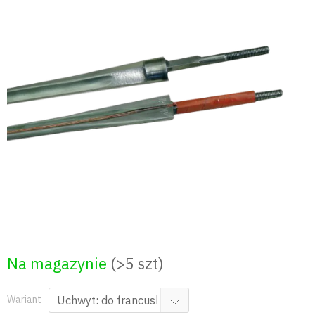
Przejść
do
treści
Na magazynie
(>5 szt)
Wariant