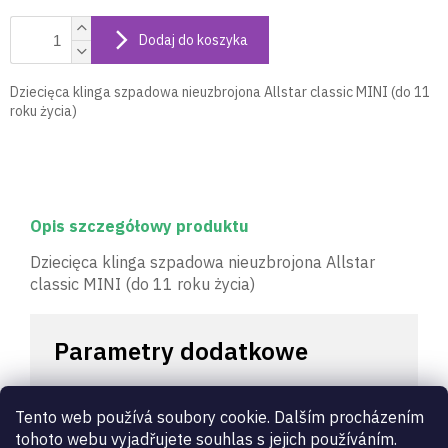
Dodaj do koszyka
Dziecięca klinga szpadowa nieuzbrojona Allstar classic MINI (do 11
roku życia)
Opis szczegółowy produktu
Dziecięca klinga szpadowa nieuzbrojona Allstar
classic MINI (do 11 roku życia)
Parametry dodatkowe
Kategoria
:
Klingi szpadowe uzbrojone
Tento web používá soubory cookie. Dalším procházením
Gwarancja
:
2 lata
tohoto webu vyjadřujete souhlas s jejich používáním.
Broń