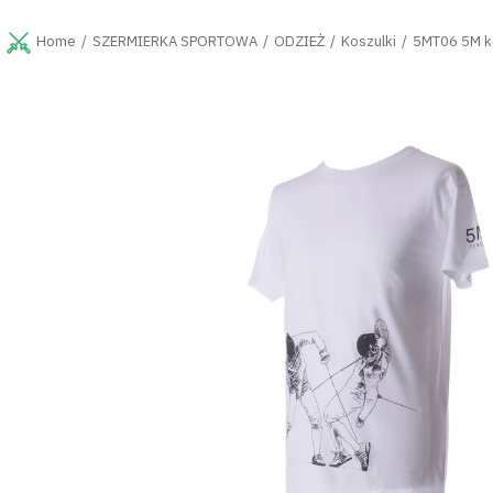
Przejść
do
SZERMIERKA SPORTOWA
ODZIEŻ
Koszulki
5MT06 5M k
Home
treści