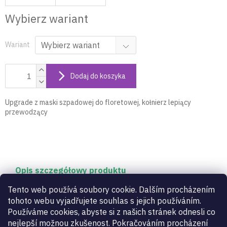
Wybierz wariant
Wariant
Dodaj do koszyka
Upgrade z maski szpadowej do floretowej, kołnierz lepiący
przewodzący
Opis szczegółowy produktu
Upgrade z maski szpadowej do floretowej, kołnierz
Tento web používá soubory cookie. Dalším procházením
lepiący przewodzący
tohoto webu vyjadřujete souhlas s jejich používáním.
Používáme cookies, abyste si z našich stránek odnesli co
nejlepší možnou zkušenost. Pokračováním procházení