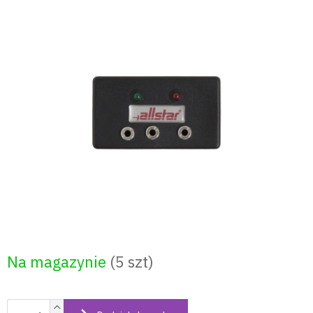
Przejść
do
treści
Na magazynie
(5 szt)