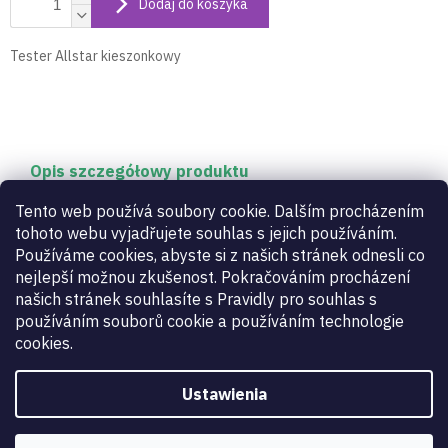
Dodaj do koszyka
Tester Allstar kieszonkowy
Opis szczegółowy produktu
Tester Allstar kieszonkowy
Tento web používá soubory cookie. Dalším procházením
tohoto webu vyjadřujete souhlas s jejich používáním.
Používáme cookies, abyste si z našich stránek odnesli co
Parametry dodatkowe
nejlepší možnou zkušenost. Pokračováním procházení
našich stránek souhlasíte s Pravidly pro souhlas s
používáním souborů cookie a používáním technologie
Kategoria
:
Narzędzia i serwis
cookies.
Gwarancja
:
2 lata
Broń szermiercza
:
szpada
,
floret
,
szabla
używać
:
damskie, męskie, dziecięce
Ustawienia
kód výrobce
:
TZ 9A