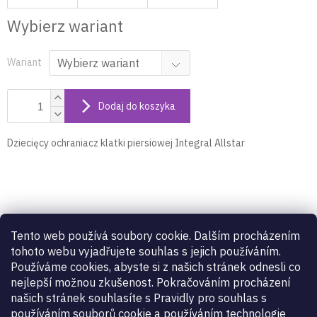
Wybierz wariant
Wariant
Dodaj do koszyka
Dziecięcy ochraniacz klatki piersiowej Integral Allstar
Opis szczegółowy produktu
Tento web používá soubory cookie. Dalším procházením
Dziecięcy ochraniacz klatki piersiowej Integral Allstar
tohoto webu vyjadřujete souhlas s jejich používáním.
Používáme cookies, abyste si z našich stránek odnesli co
nejlepší možnou zkušenost. Pokračováním procházení
Parametry dodatkowe
našich stránek souhlasíte s Pravidly pro souhlas s
používáním souborů cookie a používáním technologie