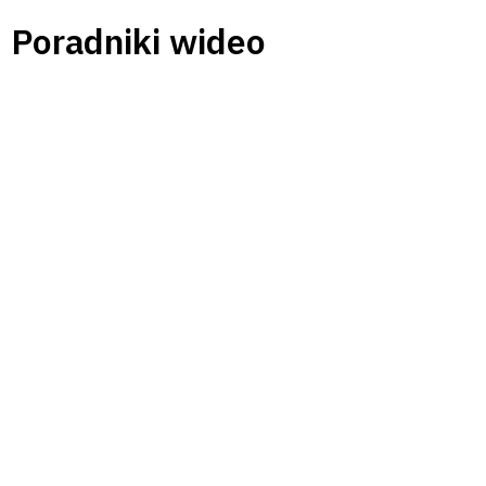
Przejść
Poradniki wideo
do
treści