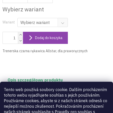
Wybierz wariant
Wariant
Dodaj do koszyka
Trenerska czarna rękawica Allstar, dla praworęcznych
Opis szczegółowy produktu
Trenerska czarna rękawica Allstar, dla
Tento web používá soubory cookie. Dalším procházením
praworęcznych
tohoto webu vyjadřujete souhlas s jejich používáním.
Používáme cookies, abyste si z našich stránek odnesli co
nejlepší možnou zkušenost. Pokračováním procházení
Parametry dodatkowe
našich stránek souhlasíte s Pravidly pro souhlas s