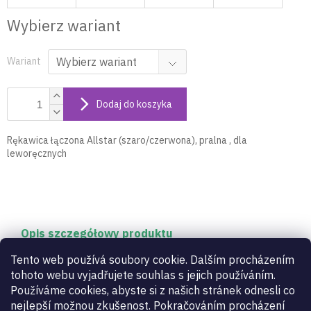
Wybierz wariant
Wariant
Dodaj do koszyka
Rękawica łączona Allstar (szaro/czerwona), pralna , dla
leworęcznych
Opis szczegółowy produktu
Rękawica łączona Allstar (szaro/czerwona), pralna ,
Tento web používá soubory cookie. Dalším procházením
dla leworęcznych
tohoto webu vyjadřujete souhlas s jejich používáním.
Používáme cookies, abyste si z našich stránek odnesli co
nejlepší možnou zkušenost. Pokračováním procházení