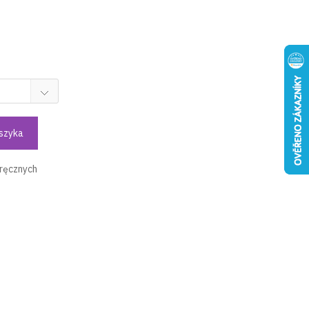
szyka
oręcznych