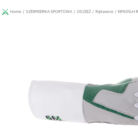
Przejść
do
SZERMIERKA SPORTOWA
ODZIEŻ
Rękawice
NP005LH Rę
Home
treści