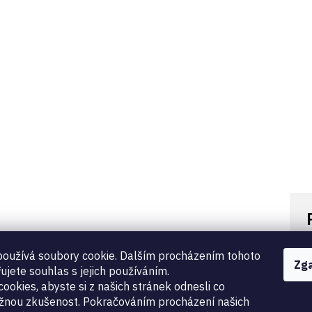
konane z tkaniny o oporze 800N
K
oužívá soubory cookie. Dalším procházením tohoto
Zg
G
ujete souhlas s jejich používáním.
ieważ certyfikacja jest wymagana tylko dla rękawic
B
ookies, abyste si z našich stránek odnesli co
žnou zkušenost. Pokračováním procházení našich
k