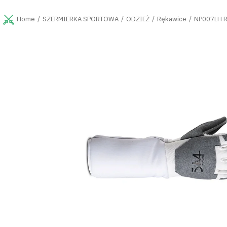
Przejść
do
SZERMIERKA SPORTOWA
ODZIEŻ
Rękawice
NP007LH R
Home
treści