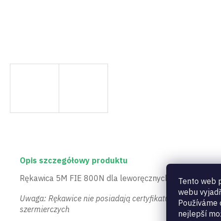
Opis szczegółowy produktu
Rękawica 5M FIE 800N dla leworęcznych - Rękawice wy
Tento web p
webu vyjadř
Uwaga: Rękawice nie posiadają certyfikatu FIE 800N, pon
Používáme c
szermierczych
nejlepší mo