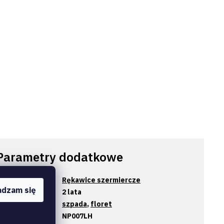
Parametry dodatkowe
ategoria
:
Rękawice szermiercze
adzam się
warancja
:
2 lata
roń szermiercza
:
szpada
,
floret
ód výrobce
:
NP007LH