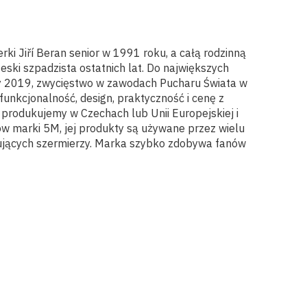
ki Jiří Beran senior w 1991 roku, a całą rodzinną
zeski szpadzista ostatnich lat. Do największych
opy 2019, zwycięstwo w zawodach Pucharu Świata w
unkcjonalność, design, praktyczność i cenę z
rodukujemy w Czechach lub Unii Europejskiej i
ów marki 5M, jej produkty są używane przez wielu
kujących szermierzy. Marka szybko zdobywa fanów