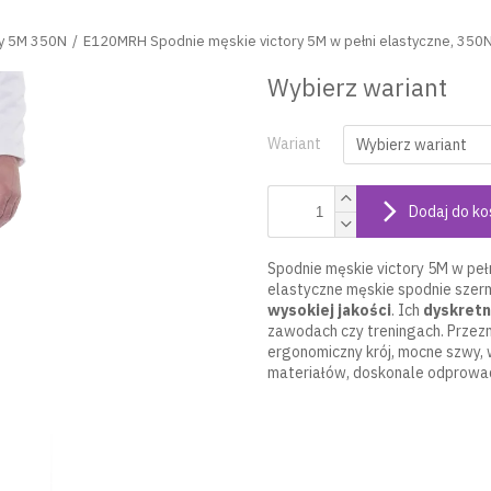
ry 5M 350N
E120MRH Spodnie męskie victory 5M w pełni elastyczne, 350N
Wybierz wariant
Wariant
Dodaj do ko
Spodnie męskie victory 5M w pełn
elastyczne męskie spodnie szerm
wysokiej jakości
. Ich
dyskretn
zawodach czy treningach. Przezna
ergonomiczny krój, mocne szwy, 
materiałów, doskonale odprowa