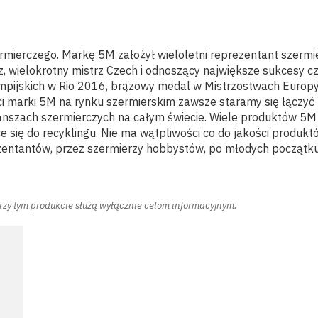
mierczego. Markę 5M założył wieloletni reprezentant szermier
rz, wielokrotny mistrz Czech i odnoszący największe sukcesy c
Olimpijskich w Rio 2016, brązowy medal w Mistrzostwach Eur
i marki 5M na rynku szermierskim zawsze staramy się łączyć f
zach szermierczych na całym świecie. Wiele produktów 5M p
się do recyklingu. Nie ma wątpliwości co do jakości produkt
ezentantów, przez szermierzy hobbystów, po młodych począt
przy tym produkcie służą wyłącznie celom informacyjnym.