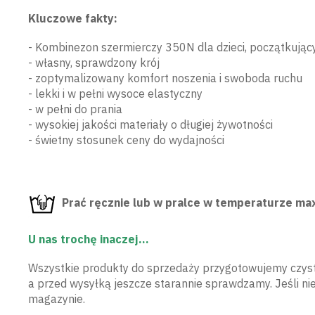
Kluczowe fakty:
- Kombinezon szermierczy 350N dla dzieci, początkując
- własny, sprawdzony krój
- zoptymalizowany komfort noszenia i swoboda ruchu
- lekki i w pełni wysoce elastyczny
- w pełni do prania
- wysokiej jakości materiały o długiej żywotności
- świetny stosunek ceny do wydajności
Prać ręcznie lub w pralce w temperaturze ma
U nas trochę inaczej...
Wszystkie produkty do sprzedaży przygotowujemy czyst
a przed wysyłką jeszcze starannie sprawdzamy. Jeśli ni
magazynie.