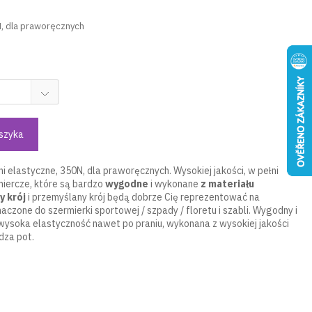
, dla praworęcznych
szyka
i elastyczne, 350N, dla praworęcznych. Wysokiej jakości, w pełni
iercze, które są bardzo
wygodne
i wykonane
z materiału
y krój
i przemyślany krój będą dobrze Cię reprezentować na
czone do szermierki sportowej / szpady / floretu i szabli. Wygodny i
wysoka elastyczność nawet po praniu, wykonana z wysokiej jakości
dza pot.