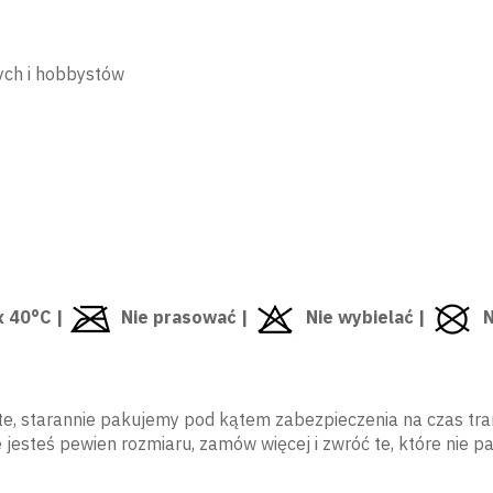
ych i hobbystów
x 40°C |
Nie prasować |
Nie wybielać |
Ni
e, starannie pakujemy pod kątem zabezpieczenia na czas tra
e jesteś pewien rozmiaru, zamów więcej i zwróć te, które nie 