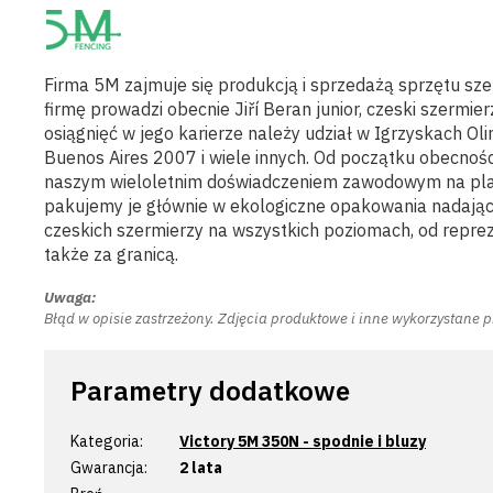
Firma 5M zajmuje się produkcją i sprzedażą sprzętu szer
firmę prowadzi obecnie Jiří Beran junior, czeski szermie
osiągnięć w jego karierze należy udział w Igrzyskach 
Buenos Aires 2007 i wiele innych. Od początku obecnośc
naszym wieloletnim doświadczeniem zawodowym na plans
pakujemy je głównie w ekologiczne opakowania nadające 
czeskich szermierzy na wszystkich poziomach, od repr
także za granicą.
Uwaga:
Błąd w opisie zastrzeżony. Zdjęcia produktowe i inne wykorzystane 
Parametry dodatkowe
Kategoria
:
Victory 5M 350N - spodnie i bluzy
Gwarancja
:
2 lata