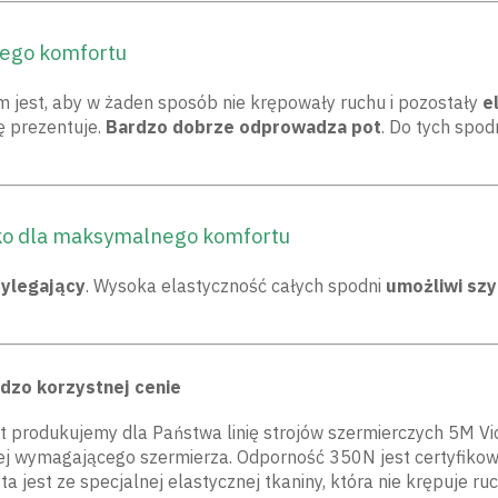
nego komfortu
ym jest, aby w żaden sposób nie krępowały ruchu i pozostały
e
ię prezentuje.
Bardzo dobrze
odprowadza pot
. Do tych spo
ko dla maksymalnego komfortu
zylegający
. Wysoka elastyczność całych spodni
umożliwi szy
dzo korzystnej cenie
t produkujemy dla Państwa linię strojów szermierczych 5M Victo
j wymagającego szermierza. Odporność 350N jest certyfikowa
a jest ze specjalnej elastycznej tkaniny, która nie krępuje ruc