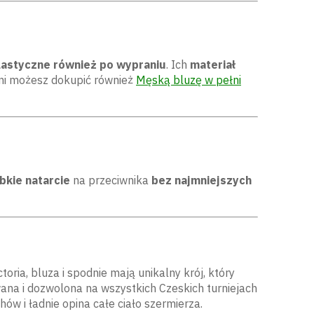
lastyczne również po wypraniu
. Ich
materiał
dni możesz dokupić również
Męską bluzę w pełni
bkie natarcie
na przeciwnika
bez najmniejszych
ria, bluza i spodnie mają unikalny krój, który
na i dozwolona na wszystkich Czeskich turniejach
hów i ładnie opina całe ciało szermierza.