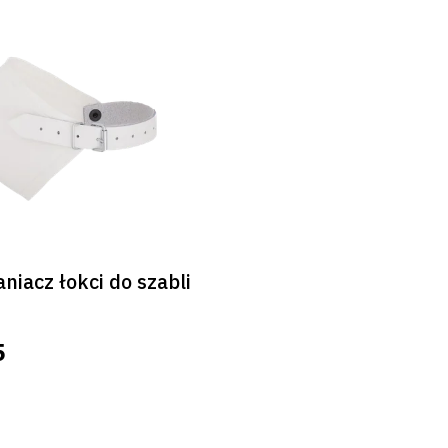
niacz łokci do szabli
5