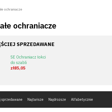
łe ochraniacze
ałe ochraniacze
ĘŚCIEJ SPRZEDAWANE
SE Ochraniacz łokci
do szabli
zł85,05
ej sprzedawane
Najtańsze
Najdroższe
Alfabetycznie