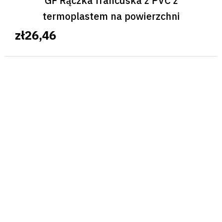
GF Rączka francuska z PVC z
termoplastem na powierzchni
zł26,46