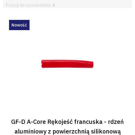
Pozycji do wyświetlenia:
6
L
i
Nowość
s
t
a
p
r
o
d
u
k
t
ó
w
GF-D A-Core Rękojeść francuska - rdzeń
aluminiowy z powierzchnią silikonową