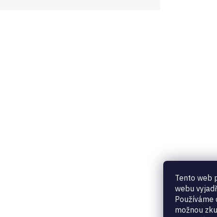
Tento web p
webu vyjadř
Používáme c
možnou zku