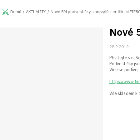
Přejít
na
AKTUALITY
Nové 5M podvestičky s nejvyšší ceritfikací FIE
Domů
obsah
Nové 5
P
o
s
28.9.2019
t
r
Přivítejte v na
a
Podvestičky jsou
Více se podívej 
n
n
https://www.5m
í
p
Vše skladem k o
a
n
e
l