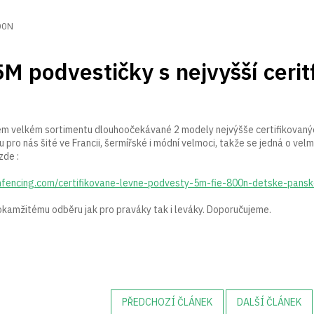
800N
M podvestičky s nejvyšší ceri
šem velkém sortimentu dlouhoočekávané 2 modely nejvýšše certifikovaný
 pro nás šité ve Francii, šermířské i módní velmoci, takže se jedná o velmi
zde :
fencing.com/certifikovane-levne-podvesty-5m-fie-800n-detske-pans
kamžitému odběru jak pro praváky tak i leváky. Doporučujeme.
PŘEDCHOZÍ ČLÁNEK
DALŠÍ ČLÁNEK