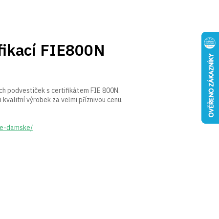
tfikací FIE800N
ch podvestiček s certifikátem FIE 800N.
 kvalitní výrobek za velmi příznivou cenu.
ke-damske/