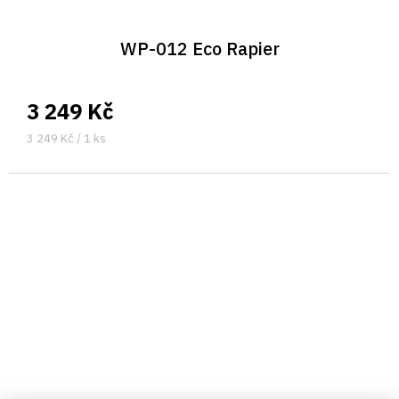
WP-012 Eco Rapier
3 249 Kč
Měrná
3 249 Kč / 1 ks
cena: