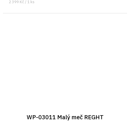
Měrná
2 399 Kč / 1 ks
cena:
WP-03011 Malý meč REGHT