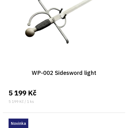
p
r
o
d
u
k
t
ů
WP-002 Sidesword light
5 199 Kč
Měrná
5 199 Kč / 1 ks
cena:
Novinka