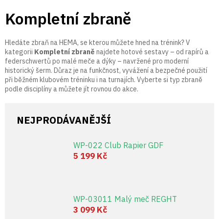
Přejít
Kompletní zbraně
na
obsah
Hledáte zbraň na HEMA, se kterou můžete hned na trénink? V
kategorii
Kompletní zbraně
najdete hotové sestavy – od rapírů a
federschwertů po malé meče a dýky – navržené pro moderní
historický šerm. Důraz je na funkčnost, vyvážení a bezpečné použití
při běžném klubovém tréninku i na turnajích. Vyberte si typ zbraně
podle disciplíny a můžete jít rovnou do akce.
NEJPRODÁVANĚJŠÍ
WP-022 Club Rapier GDF
5 199 Kč
WP-03011 Malý meč REGHT
3 099 Kč