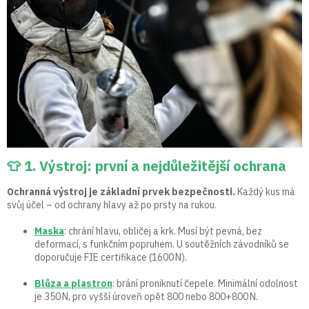
👕 1. Výstroj: první a nejdůležitější ochrana
Ochranná výstroj je základní prvek bezpečnosti.
Každý kus má
svůj účel – od ochrany hlavy až po prsty na rukou.
Maska
: chrání hlavu, obličej a krk. Musí být pevná, bez
deformací, s funkčním popruhem. U soutěžních závodníků se
doporučuje FIE certifikace (1600 N).
Blůza a plastron
: brání proniknutí čepele. Minimální odolnost
je 350 N, pro vyšší úroveň opět 800 nebo 800+800 N.