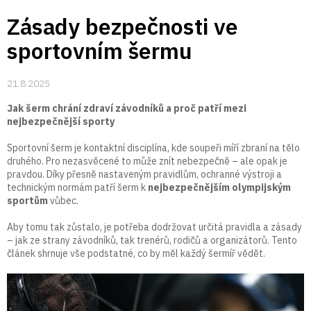
Přejít
Zásady bezpečnosti ve
na
obsah
sportovním šermu
21.8.2025
Jak šerm chrání zdraví závodníků a proč patří mezi
nejbezpečnější sporty
Sportovní šerm je kontaktní disciplína, kde soupeři míří zbraní na tělo
druhého. Pro nezasvěcené to může znít nebezpečně – ale opak je
pravdou. Díky přesně nastaveným pravidlům, ochranné výstroji a
technickým normám patří šerm k
nejbezpečnějším olympijským
sportům
vůbec.
Aby tomu tak zůstalo, je potřeba dodržovat určitá pravidla a zásady
– jak ze strany závodníků, tak trenérů, rodičů a organizátorů. Tento
článek shrnuje vše podstatné, co by měl každý šermíř vědět.