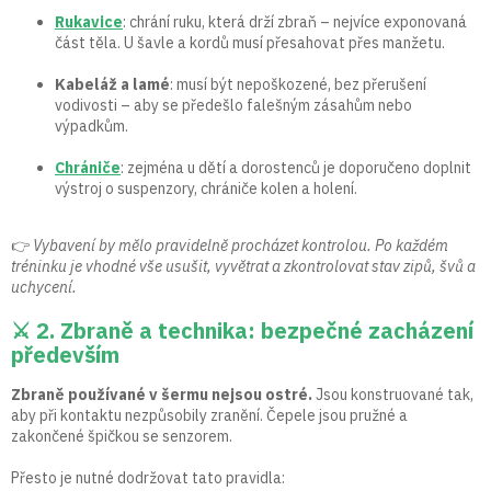
Rukavice
: chrání ruku, která drží zbraň – nejvíce exponovaná
část těla. U šavle a kordů musí přesahovat přes manžetu.
Kabeláž a lamé
: musí být nepoškozené, bez přerušení
vodivosti – aby se předešlo falešným zásahům nebo
výpadkům.
Chrániče
: zejména u dětí a dorostenců je doporučeno doplnit
výstroj o suspenzory, chrániče kolen a holení.
👉
Vybavení by mělo pravidelně procházet kontrolou. Po každém
tréninku je vhodné vše usušit, vyvětrat a zkontrolovat stav zipů, švů a
uchycení.
⚔️ 2. Zbraně a technika: bezpečné zacházení
především
Zbraně používané v šermu nejsou ostré.
Jsou konstruované tak,
aby při kontaktu nezpůsobily zranění. Čepele jsou pružné a
zakončené špičkou se senzorem.
Přesto je nutné dodržovat tato pravidla: