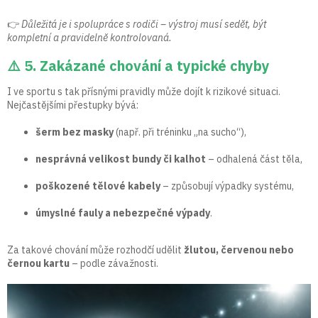
👉
Důležitá je i spolupráce s rodiči – výstroj musí sedět, být
kompletní a pravidelně kontrolovaná.
⚠️ 5. Zakázané chování a typické chyby
I ve sportu s tak přísnými pravidly může dojít k rizikové situaci.
Nejčastějšími přestupky bývá:
šerm bez masky
(např. při tréninku „na sucho“),
nesprávná velikost bundy či kalhot
– odhalená část těla,
poškozené tělové kabely
– způsobují výpadky systému,
úmyslné fauly a nebezpečné výpady
.
Za takové chování může rozhodčí udělit
žlutou, červenou nebo
černou kartu
– podle závažnosti.