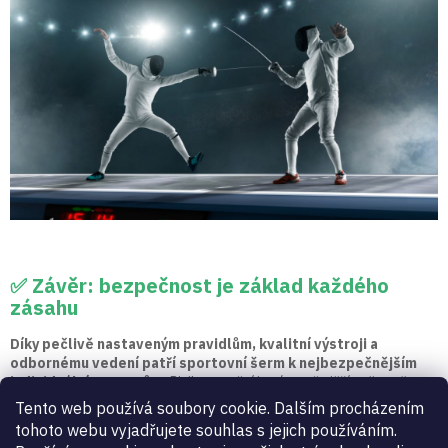
✅ Závěr: bezpečnost je základ každého
zásahu
Díky pečlivě nastaveným pravidlům, kvalitní výstroji a
odbornému vedení patří sportovní šerm k nejbezpečnějším
individuálním sportům.
Riziko zranění je výrazně nižší než např. v
kolektivních kontaktních sportech.
Tento web používá soubory cookie. Dalším procházením
tohoto webu vyjadřujete souhlas s jejich používáním.
Přesto je nutné brát bezpečnost vážně – protože právě důslednost