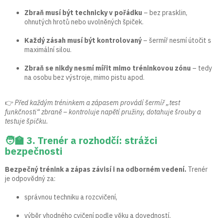
Zbraň musí být technicky v pořádku
– bez prasklin,
ohnutých hrotů nebo uvolněných špiček.
Každý zásah musí být kontrolovaný
– šermíř nesmí útočit s
maximální silou.
Zbraň se nikdy nesmí mířit mimo tréninkovou zónu
– tedy
na osobu bez výstroje, mimo pistu apod.
👉
Před každým tréninkem a zápasem provádí šermíř „test
funkčnosti“ zbraně – kontroluje napětí pružiny, dotahuje šrouby a
testuje špičku.
🧑‍🏫 3. Trenér a rozhodčí: strážci
bezpečnosti
Bezpečný trénink a zápas závisí i na odborném vedení.
Trenér
je odpovědný za:
správnou techniku a rozcvičení,
výběr vhodného cvičení podle věku a dovedností,