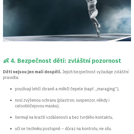
👶 4. Bezpečnost dětí: zvláštní pozornost
Děti nejsou jen malí dospělí.
Jejich bezpečnost vyžaduje zvláštní
pravidla:
používají lehčí zbraně a měkčí čepele (např. „maraging“),
nosí zvýšenou ochranu (plastron, suspenzor, někdy i
celoobličejovou masku),
šermují na kratší vzdálenosti a bez tvrdého kontaktu,
učí se techniku postupně – důraz na kontrolu, ne sílu.