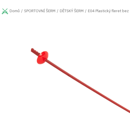
Přejít
na
SPORTOVNÍ ŠERM
DĚTSKÝ ŠERM
E04 Plastický fleret bez
Domů
obsah