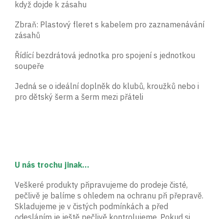
když dojde k zásahu
Zbraň: Plastový fleret s kabelem pro zaznamenávání
zásahů
Řídící bezdrátová jednotka pro spojení s jednotkou
soupeře
Jedná se o ideální doplněk do klubů, kroužků nebo i
pro dětský šerm a šerm mezi přáteli
U nás trochu jinak...
Veškeré produkty připravujeme do prodeje čisté,
pečlivě je balíme s ohledem na ochranu při přepravě.
Skladujeme je v čistých podmínkách a před
odesláním je ještě pečlivě kontrolujeme. Pokud si