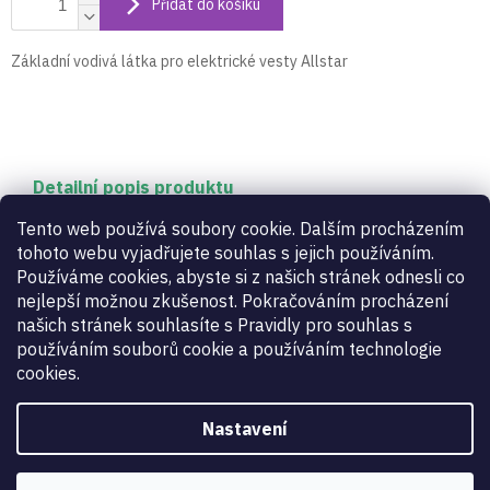
Přidat do košíku
Základní vodivá látka pro elektrické vesty Allstar
Detailní popis produktu
Základní vodivá látka pro elektrické vesty Allstar ,
Tento web používá soubory cookie. Dalším procházením
cena za 1m
tohoto webu vyjadřujete souhlas s jejich používáním.
Používáme cookies, abyste si z našich stránek odnesli co
nejlepší možnou zkušenost. Pokračováním procházení
Doplňkové parametry
našich stránek souhlasíte s Pravidly pro souhlas s
používáním souborů cookie a používáním technologie
cookies.
Kategorie
:
Elektrické vesty - doplňky
Záruka
:
2 roky
Zbraň
:
fleret
,
šavle
Nastavení
kód výrobce
:
E133-1