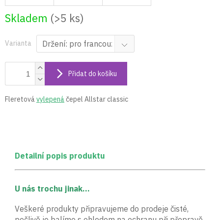
Skladem
(>5 ks)
Varianta
Přidat do košíku
Fleretová
vylepená
čepel Allstar classic
Detailní popis produktu
U nás trochu jinak...
Veškeré produkty připravujeme do prodeje čisté,
pečlivě je balíme s ohledem na ochranu při přepravě.