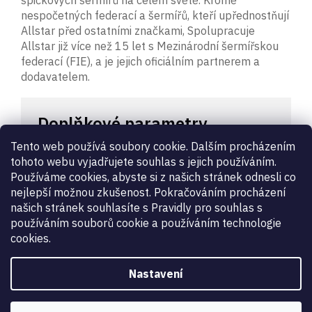
špičkových šermířů na celém světě. Kromě
nespočetných federací a šermířů, kteří upřednostňují
Allstar před ostatními značkami, Spolupracuje
Allstar již více než 15 let s Mezinárodní šermířskou
federací (FIE), a je jejich oficiálním partnerem a
dodavatelem.
Doplňkové parametry
Tento web používá soubory cookie. Dalším procházením
Kategorie
:
Fleretové vylepené čepele
tohoto webu vyjadřujete souhlas s jejich používáním.
Záruka
:
2 roky
Používáme cookies, abyste si z našich stránek odnesli co
Délka čepele
:
5 - dospělá
nejlepší možnou zkušenost. Pokračováním procházení
Druh zboží
:
čepel
našich stránek souhlasíte s Pravidly pro souhlas s
používáním souborů cookie a používáním technologie
Pro držení
:
francouzské
,
pistolové
cookies.
Určení
:
dámské
,
pánské
Úroveň
:
začátečník
,
ekonomické
,
hobby
Zbraň
:
fleret
Nastavení
kód výrobce
:
EF21