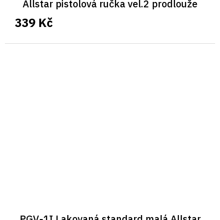
Allstar pistolová ručka vel.2 prodlouže
339 Kč
PGV-1I Lakovaná standard malá Allstar