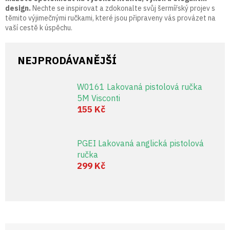
design.
Nechte se inspirovat a zdokonalte svůj šermířský projev s
těmito výjimečnými ručkami, které jsou připraveny vás provázet na
vaší cestě k úspěchu.
NEJPRODÁVANĚJŠÍ
W0161 Lakovaná pistolová ručka
5M Visconti
155 Kč
PGEI Lakovaná anglická pistolová
ručka
299 Kč