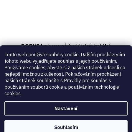
PGBKI Lakovaná belgická krátká
Tento web používá soubory cookie. Dalším procházením
pistolová ručka
tohoto webu vyjadřujete souhlas s jejich používáním.
299 Kč
Používáme cookies, abyste si z našich stránek odnesli co
nejlepší možnou zkušenost. Pokračováním procházení
našich stránek souhlasíte s Pravidly pro souhlas s
používáním souborů cookie a používáním technologie
cookies.
NAČÍST DALŠÍ 3
S
Nastavení
1
2
t
O
r
Vynikající
:
4.9
/
5
15
položek celkem
v
á
n
l
07.08.2026
RECENZE
Souhlasím
NAHORU
k