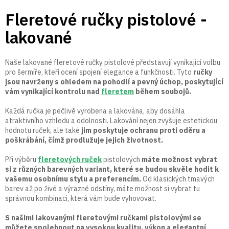
Přejít
Fleretové ručky pistolové -
na
obsah
lakované
Naše lakované fleretové ručky pistolové představují vynikající volbu
pro šermíře, kteří ocení spojení elegance a funkčnosti. Tyto
ručky
jsou navrženy s ohledem na pohodlí a pevný úchop, poskytující
vám vynikající kontrolu nad
fleretem
během soubojů.
Každá ručka je pečlivě vyrobena a lakována, aby dosáhla
atraktivního vzhledu a odolnosti. Lakování nejen zvyšuje estetickou
hodnotu ruček, ale také
jim poskytuje ochranu proti oděru a
poškrábání, čímž prodlužuje jejich životnost.
Při výběru
fleretových ruček
pistolových
máte možnost vybrat
si z různých barevných variant, které se budou skvěle hodit k
vašemu osobnímu stylu a preferencím.
Od klasických tmavých
barev až po živé a výrazné odstíny, máte možnost si vybrat tu
správnou kombinaci, která vám bude vyhovovat.
S našimi lakovanými fleretovými ručkami pistolovými se
můžete spolehnout na vysokou kvalitu, výkon a elegantní