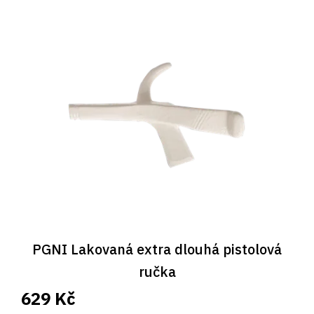
V
ý
p
i
s
p
r
o
d
u
k
t
ů
PGNI Lakovaná extra dlouhá pistolová
ručka
629 Kč