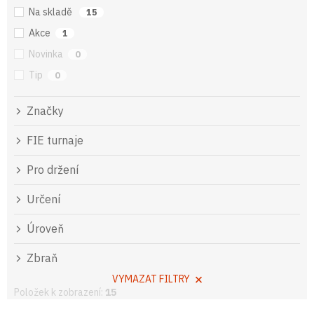
Na skladě
15
Akce
1
Novinka
0
Tip
0
Značky
FIE turnaje
Pro držení
Určení
Úroveň
Zbraň
VYMAZAT FILTRY
Položek k zobrazení:
15