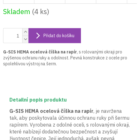
Skladem
(4 ks)
Přidat do košíku
G-SIS HEMA ocelová číška na rapír
, s rolovanými okraji pro
zvýšenou ochranu ruky a odolnost. Pevná konstrukce z ocele pro
spolehlivou výstroj na šerm.
Detailní popis produktu
G-SIS HEMA ocelová číška na rapír
, je navržena
tak, aby poskytovala účinnou ochranu ruky při šermu
rapírem. Vyrobena z odolné oceli, s rolovanými okraji,
které nabízejí dodatečnou bezpečnost a zvyšují
životnost čepice. Její jednoduchá, avšak pevná