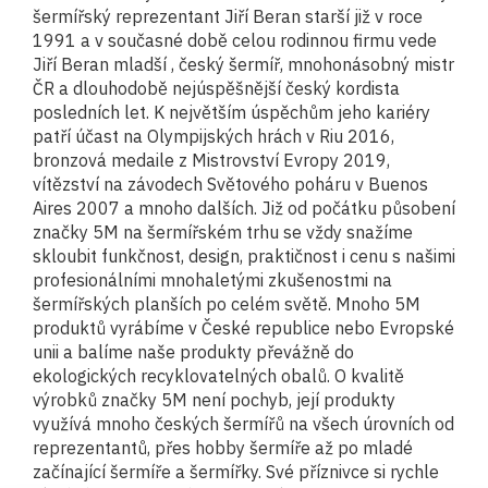
šermířský reprezentant Jiří Beran starší již v roce
1991 a v současné době celou rodinnou firmu vede
Jiří Beran mladší , český šermíř, mnohonásobný mistr
ČR a dlouhodobě nejúspěšnější český kordista
posledních let. K největším úspěchům jeho kariéry
patří účast na Olympijských hrách v Riu 2016,
bronzová medaile z Mistrovství Evropy 2019,
vítězství na závodech Světového poháru v Buenos
Aires 2007 a mnoho dalších. Již od počátku působení
značky 5M na šermířském trhu se vždy snažíme
skloubit funkčnost, design, praktičnost i cenu s našimi
profesionálními mnohaletými zkušenostmi na
šermířských planších po celém světě. Mnoho 5M
produktů vyrábíme v České republice nebo Evropské
unii a balíme naše produkty převážně do
ekologických recyklovatelných obalů. O kvalitě
výrobků značky 5M není pochyb, její produkty
využívá mnoho českých šermířů na všech úrovních od
reprezentantů, přes hobby šermíře až po mladé
začínající šermíře a šermířky. Své příznivce si rychle