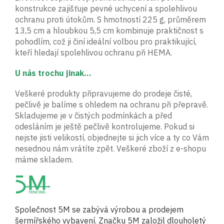
konstrukce zajišťuje pevné uchycení a spolehlivou
ochranu proti útokům. S hmotností 225 g, průměrem
13,5 cm a hloubkou 5,5 cm kombinuje praktičnost s
pohodlím, což ji činí ideální volbou pro praktikující,
kteří hledají spolehlivou ochranu při HEMA.
U nás trochu jinak...
Veškeré produkty připravujeme do prodeje čisté,
pečlivě je balíme s ohledem na ochranu při přepravě.
Skladujeme je v čistých podmínkách a před
odesláním je ještě pečlivě kontrolujeme. Pokud si
nejste jisti velikostí, objednejte si jich více a ty co Vám
nesednou nám vrátíte zpět. Veškeré zboží z e-shopu
máme skladem.
Společnost 5M se zabývá výrobou a prodejem
šermířského vybavení. Značku 5M založil dlouholetý