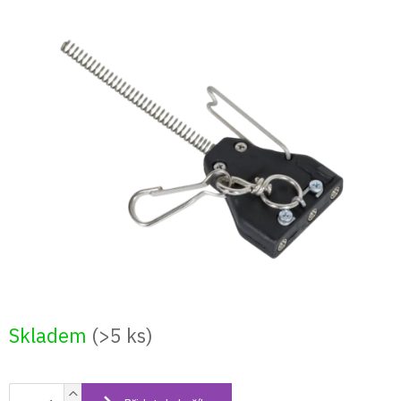
Přejít
na
obsah
Skladem
(>5 ks)