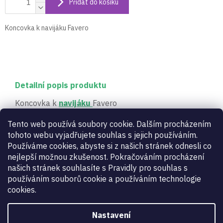
Přidat do košíku
Koncovka k navijáku Favero
Detailní popis produktu
Koncovka k
navijáku
Favero
Tento web používá soubory cookie. Dalším procházením
Doplňkové parametry
tohoto webu vyjadřujete souhlas s jejich používáním.
Používáme cookies, abyste si z našich stránek odnesli co
nejlepší možnou zkušenost. Pokračováním procházení
Šermířské signalizační přístroje -
Kategorie
:
našich stránek souhlasíte s Pravidly pro souhlas s
aparáty a příslušenství
používáním souborů cookie a používáním technologie
Záruka
:
2 roky
cookies.
Určení
:
dámské, pánské, dětské
Zbraň
:
kord
,
fleret
,
šavle
Nastavení
kód
FA906