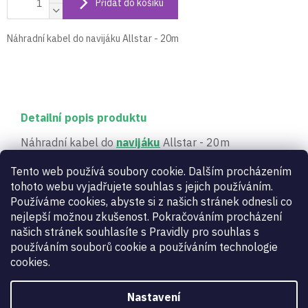
Přidat do košíku
Náhradní kabel do navijáku Allstar - 20m
Detailní popis produktu
Náhradní kabel do
navijáku
Allstar - 20m
Tento web používá soubory cookie. Dalším procházením
Doplňkové parametry
tohoto webu vyjadřujete souhlas s jejich používáním.
Používáme cookies, abyste si z našich stránek odnesli co
nejlepší možnou zkušenost. Pokračováním procházení
Šermířské signalizační přístroje -
Kategorie
:
našich stránek souhlasíte s Pravidly pro souhlas s
aparáty a příslušenství
používáním souborů cookie a používáním technologie
Záruka
:
2 roky
cookies.
Určení
:
dámské, pánské, dětské
Zbraň
:
kord
,
fleret
,
šavle
Nastavení
kód
RK-P