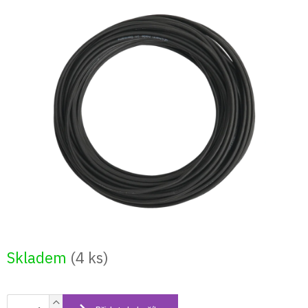
Přejít
na
obsah
Skladem
(4 ks)