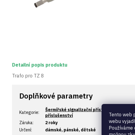
Detailní popis produktu
Trafo pro TZ 8
Doplňkové parametry
Šermířské signalizační přístroje - aparáty a
Kategorie
:
Tento web p
příslušenství
webu vyjadř
Záruka
:
2 roky
Používáme c
Určení
:
dámské, pánské, dětské
možnou zku