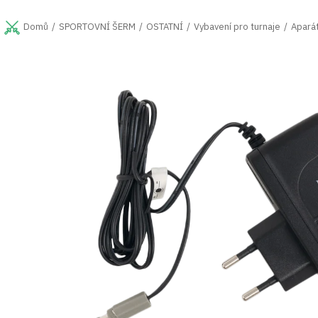
Přejít
na
SPORTOVNÍ ŠERM
OSTATNÍ
Vybavení pro turnaje
Aparát
Domů
obsah