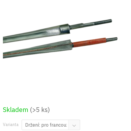
Přejít
na
obsah
Skladem
(>5 ks)
Varianta