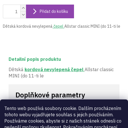
Přidat do košíku
Dětská kordová nevylepená
čepel
Allstar classic MINI (do 11-ti le
Detailní popis produktu
Dětská
kordová nevylepená čepel
Allstar classic
MINI (do 11-ti le
Doplňkové parametry
Tento web používá soubory cookie. Dalším procházením
Kategorie
:
Kordové čepele nevylepené
tohoto webu vyjadřujete souhlas s jejich používáním.
Záruka
:
2 roky
Používáme cookies, abyste si z našich stránek odnesli co
Délka
0 - dětská
nejlepší možnou zkušenost. Pokračováním procházení
čepele
: