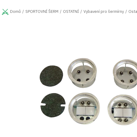
Přejít
na
SPORTOVNÍ ŠERM
OSTATNÍ
Vybavení pro šermírny
Osta
Domů
obsah