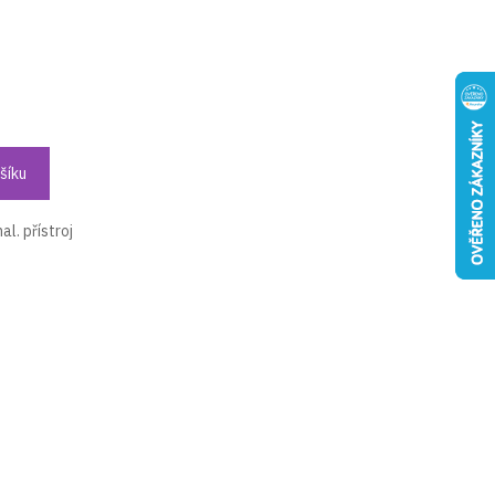
šíku
l. přístroj