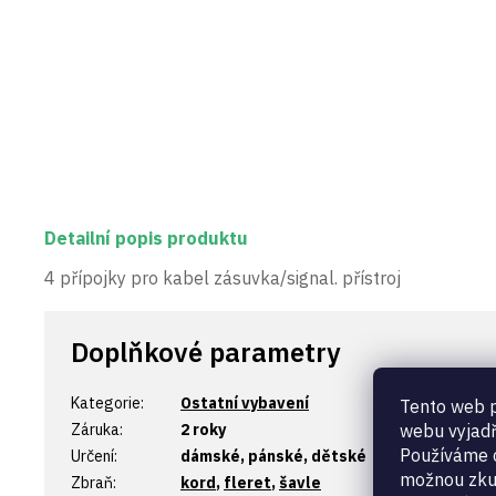
Detailní popis produktu
4 přípojky pro kabel zásuvka/signal. přístroj
Doplňkové parametry
Kategorie
:
Ostatní vybavení
Tento web p
Záruka
:
2 roky
webu vyjadř
Používáme c
Určení
:
dámské, pánské, dětské
možnou zku
Zbraň
:
kord
,
fleret
,
šavle