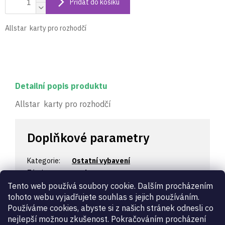
Přidat do košíku
Allstar karty pro rozhodčí
Detailní popis produktu
Allstar karty pro rozhodčí
Doplňkové parametry
Kategorie
:
Ostatní vybavení
Záruka
:
2 roky
Určení
:
dámské, pánské, dětské
Tento web používá soubory cookie. Dalším procházením
tohoto webu vyjadřujete souhlas s jejich používáním.
Zbraň
:
kord
,
fleret
,
šavle
Používáme cookies, abyste si z našich stránek odnesli co
kód výrobce
:
FO-9
nejlepší možnou zkušenost. Pokračováním procházení