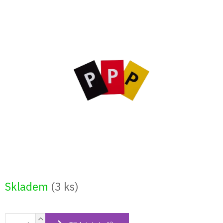
Přejít
na
obsah
Skladem
(3 ks)