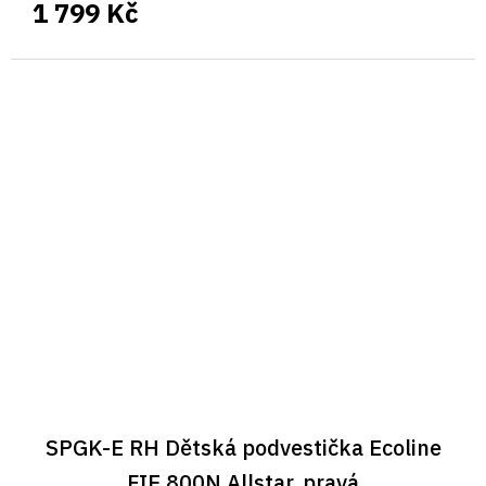
1 799 Kč
SPGK-E RH Dětská podvestička Ecoline
FIE 800N Allstar, pravá