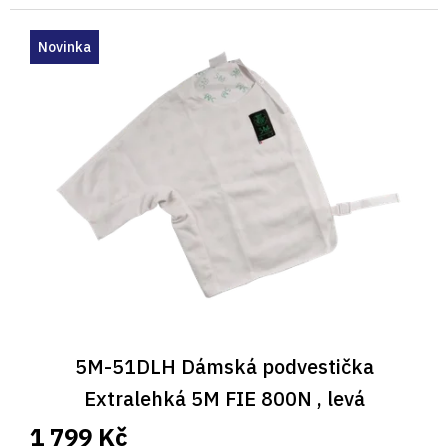
Novinka
5M-51DLH Dámská podvestička
Extralehká 5M FIE 800N , levá
1 799 Kč