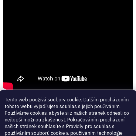
í
p
r
v
k
y
v
ý
p
i
s
u
Tento web používá soubory cookie. Dalším procházením
tohoto webu vyjadřujete souhlas s jejich používáním.
Používáme cookies, abyste si z našich stránek odnesli co
nejlepší možnou zkušenost. Pokračováním procházení
našich stránek souhlasíte s Pravidly pro souhlas s
používáním souborů cookie a používáním technologie