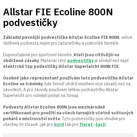
Přejít
Allstar FIE Ecoline 800N
na
obsah
podvestičky
Základní pevnější podvestička Allstar Ecoline FIE 800N
, velice
oblíbená podvesta nejen pro začatečníky a pokročilé šermíře.
Doporučujeme pro sportovní šermíře,
kteří jsou citlivější na
obdržené zásahy
. Materiál této
podvestičky
je silnější než např.
elektrcké top podestičky Allstar Superleicht 800N FIE
.
Osobně jako reprezentant používám tuto podvestičku Allstar
Ecoline na tréninky
, kde šermíř obdrží mnohem více zásahů než na
závodech. A pro závody používám lehkou podvestičku Allstar
Superleicht pro volnější pohyb na turnaji.
Podvesty Allstar Ecoline 800N jsou mezinárodně
certifikované pro použití na všech turnajích včetně světových
pohárů a mistrovství světa
. Tyto podvestičky jsou vhodné pro
všechny tři zbraně , jak pro
kord
tak pro
fleret
i
šavli
.