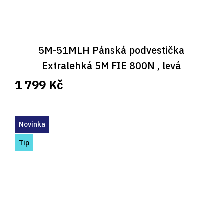
5M-51MLH Pánská podvestička
Extralehká 5M FIE 800N , levá
1 799 Kč
Novinka
Tip