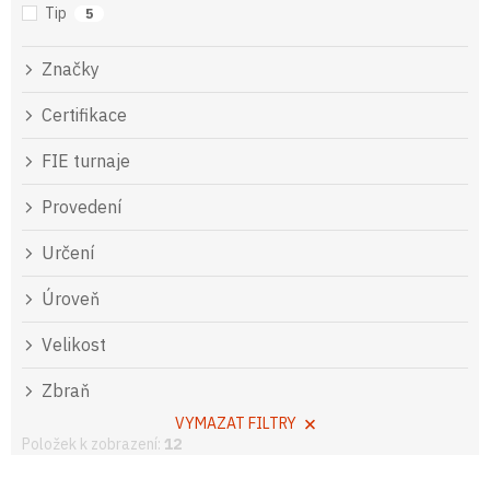
Tip
5
Značky
Certifikace
FIE turnaje
Provedení
Určení
Úroveň
Velikost
Zbraň
VYMAZAT FILTRY
Položek k zobrazení:
12
V