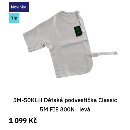
ý
Novinka
p
i
Tip
s
p
r
o
d
u
k
t
ů
5M-50KLH Dětská podvestička Classic
5M FIE 800N , levá
1 099 Kč