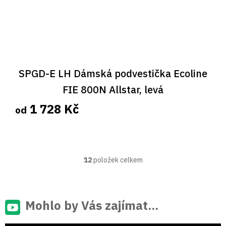
SPGD-E LH Dámská podvestička Ecoline
FIE 800N Allstar, levá
1 728 Kč
od
12
položek celkem
O
v
l
á
d
Mohlo by Vás zajímat...
a
c