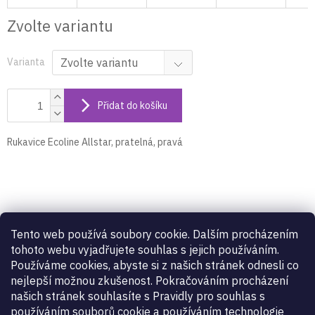
Zvolte variantu
Varianta
Přidat do košíku
Rukavice Ecoline Allstar, pratelná, pravá
Detailní popis produktu
Tento web používá soubory cookie. Dalším procházením
Rukavice
Ecoline Allstar, pratelná, pravá
tohoto webu vyjadřujete souhlas s jejich používáním.
Používáme cookies, abyste si z našich stránek odnesli co
nejlepší možnou zkušenost. Pokračováním procházení
Doplňkové parametry
našich stránek souhlasíte s Pravidly pro souhlas s
používáním souborů cookie a používáním technologie