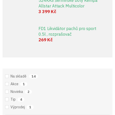
524KAS Šermířské boty Kempa
Allstar Attack Multicolor
3 399 Kč
FD1 Likvidátor pachů pro sport
0.5l , rozprašovač
269 Kč
Na skladě
14
Akce
1
Novinka
2
Tip
4
Výprodej
1