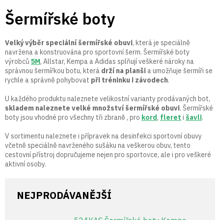
Přejít
Šermířské boty
na
obsah
Velký výběr speciální šermířské obuvi
, která je speciálně
navržena a konstruována pro sportovní šerm. Šermířské boty
výrobců
5M
, Allstar, Kempa a Adidas splňují veškeré nároky na
správnou šermířkou botu, která
drží na planši
a umožňuje šermíři se
rychle a správně pohybovat
při tréninku i závodech
.
U každého produktu naleznete velikostní varianty prodávaných bot,
skladem naleznete velké množství šermířské obuvi
. Šermířské
boty jsou vhodné pro všechny tři zbraně , pro
kord
,
fleret
i
šavli
.
V sortimentu naleznete i přípravek na desinfekci sportovní obuvy
včetně speciálně navrženého sušáku na veškerou obuv, tento
cestovní přístroj dopručujeme nejen pro sportovce, ale i pro veškeré
aktivní osoby.
NEJPRODÁVANĚJŠÍ