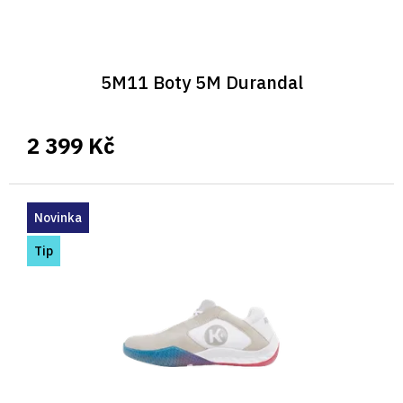
ů
5M11 Boty 5M Durandal
2 399 Kč
Novinka
Tip