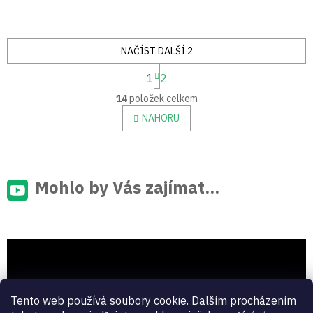
NAČÍST DALŠÍ 2
S
1
2
t
O
r
14
položek celkem
v
á
n
l
NAHORU
k
á
o
d
v
a
á
c
n
í
Mohlo by Vás zajímat...
í
p
r
v
k
y
v
ý
p
Tento web používá soubory cookie. Dalším procházením
i