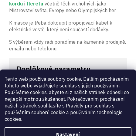
kordu
i
fleretu
včetně těch vrcholných jako
Mistrovství světa, Evropy nebo Olympijských her.
K masce je třeba dokoupit propojovací kabel k
elektrické vestě, který není součástí dodávky.
S výběrem vždy rádi poradíme na kamenné prodejně,
emailu nebo telefonu.
Doplňkové parametry
Tento web používá soubory cookie. Dalším procházením
Kategorie
:
Šermířské Masky
tohoto webu vyjadřujete souhlas s jejich používáním.
Záruka
:
2 roky
Používáme cookies, abyste si z našich stránek odnesli co
Certifikace
:
1600N
,
Pro FIE turnaje
nejlepší možnou zkušenost. Pokračováním procházení
Druh zboží
:
masky
našich stránek souhlasíte s Pravidly pro souhlas s
používáním souborů cookie a používáním technologie
FIE turnaje
:
Ano certifikováno pro FIE závody
cookies.
Určení
:
dámské
,
pánské
,
dětské
Úroveň
:
začátečník
,
profi
,
high tech
,
hobby
Zbraň
:
kord
,
fleret
Nastavení