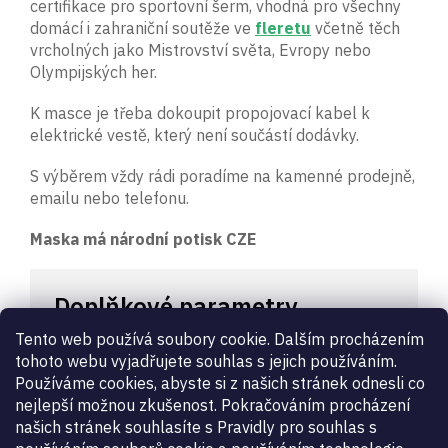
certifikace pro sportovní šerm, vhodná pro všechny
domácí i zahraniční soutěže ve
fleretu
včetně těch
vrcholných jako Mistrovství světa, Evropy nebo
Olympijských her.
K masce je třeba dokoupit propojovací kabel k
elektrické vestě, který není součástí dodávky.
S výběrem vždy rádi poradíme na kamenné prodejně,
emailu nebo telefonu.
Maska má národní potisk CZE
Doplňkové parametry
Tento web používá soubory cookie. Dalším procházením
Kategorie
:
Šermířské Masky
tohoto webu vyjadřujete souhlas s jejich používáním.
Záruka
:
2 roky
Používáme cookies, abyste si z našich stránek odnesli co
Certifikace
:
1600N
,
Pro FIE turnaje
nejlepší možnou zkušenost. Pokračováním procházení
Druh zboží
:
masky
našich stránek souhlasíte s Pravidly pro souhlas s