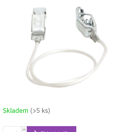
Přejít
na
obsah
Skladem
(>5 ks)