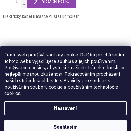
Přidat do košíku
Elektrický kabel k masce Allstar kompletní
Detailní popis produktu
Tento web používá soubory cookie. Dalším procházením
Elektrický kabel
k
masce
Allstar kompletní
tohoto webu vyjadřujete souhlas s jejich používáním.
Používáme cookies, abyste si z našich stránek odnesli co
nejlepší možnou zkušenost. Pokračováním procházení
Doplňkové parametry
našich stránek souhlasíte s Pravidly pro souhlas s
používáním souborů cookie a používáním technologie
cookies.
Kategorie
:
Šermířské Masky
Záruka
:
2 roky
Zbraň
:
fleret
,
šavle
Nastavení
kód výrobce
:
MK
Souhlasím