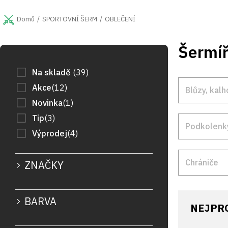
Přejít
na
SPORTOVNÍ ŠERM
OBLEČENÍ
Domů
obsah
Šermíř
P
o
s
Na skladě
39
t
Akce
12
Blůzy, kalh
r
Novinka
1
a
n
Tip
3
n
Podkolenk
Výprodej
4
í
p
a
Chrániče
ZNAČKY
n
e
l
BARVA
NEJPR