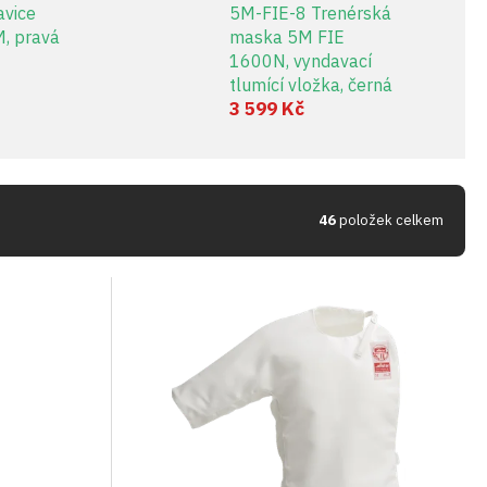
vice
5M-FIE-8 Trenérská
M, pravá
maska 5M FIE
1600N, vyndavací
tlumící vložka, černá
3 599 Kč
46
položek celkem