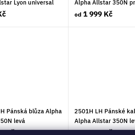
lstar Lyon universal
Alpha Allstar 350N p
Kč
1 999 Kč
od
H Pánská blůza Alpha
2501H LH Pánské kal
350N levá
Alpha Allstar 350N le
9 Kč
1 999 Kč
od