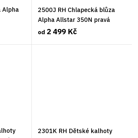
a Alpha
2500J RH Chlapecká blůza
Alpha Allstar 350N pravá
2 499 Kč
od
lhoty
2301K RH Dětské kalhoty