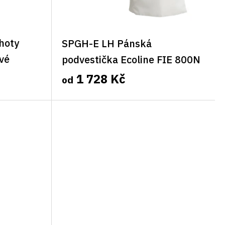
hoty
SPGH-E LH Pánská
vé
podvestička Ecoline FIE 800N
Allstar, levá
1 728 Kč
od