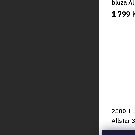
blůza Al
1 799 
2500H L
Allstar 
2 94
od