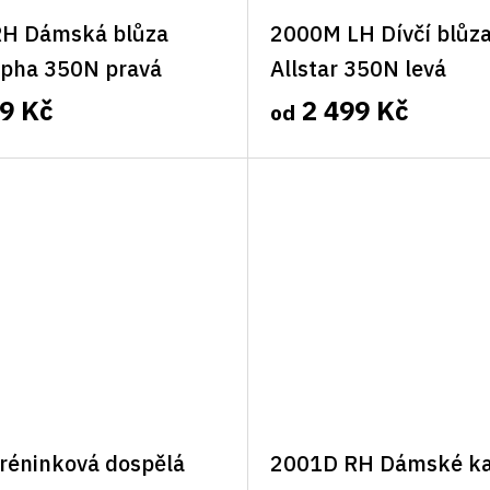
H Dámská blůza
2000M LH Dívčí blůz
lpha 350N pravá
Allstar 350N levá
9 Kč
2 499 Kč
od
réninková dospělá
2001D RH Dámské ka