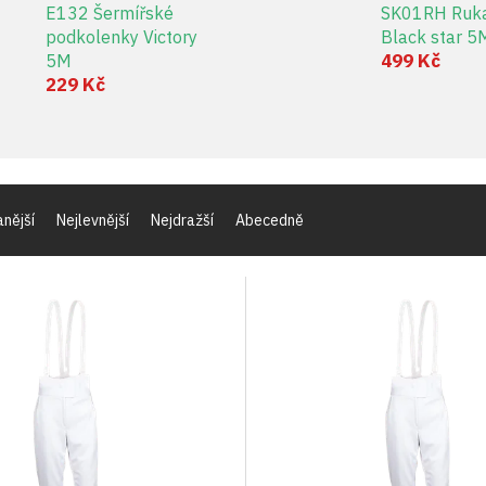
E132 Šermířské
SK01RH Ruka
podkolenky Victory
Black star 5
499 Kč
5M
229 Kč
nější
Nejlevnější
Nejdražší
Abecedně