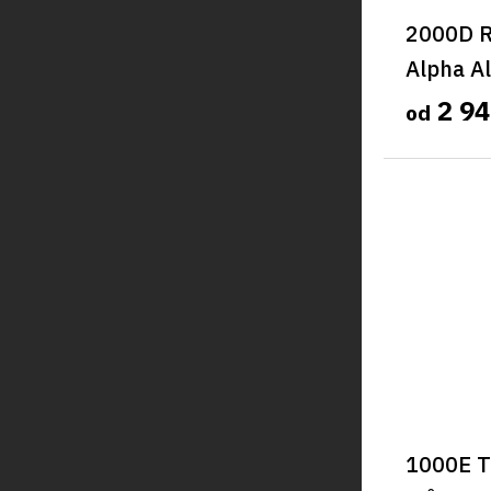
2000D R
Alpha A
2 94
od
1000E T