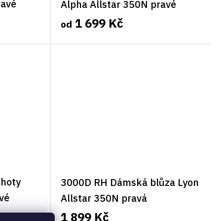
ravé
Alpha Allstar 350N pravé
1 699 Kč
od
hoty
3000D RH Dámská blůza Lyon
vé
Allstar 350N pravá
1 899 Kč