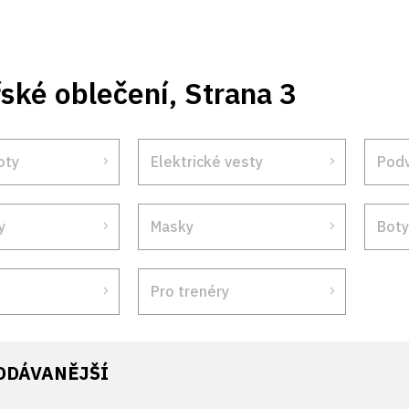
ské oblečení
, Strana 3
oty
Elektrické vesty
Pod
y
Masky
Boty
Pro trenéry
ODÁVANĚJŠÍ