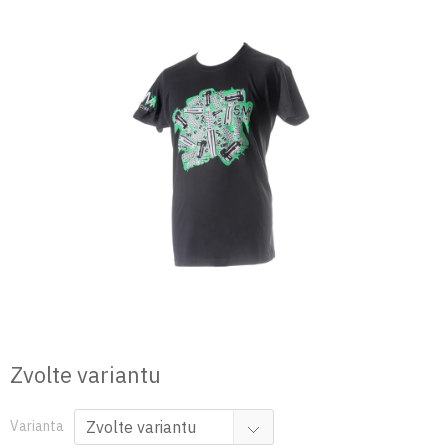
Přejít
na
obsah
Zvolte variantu
Varianta