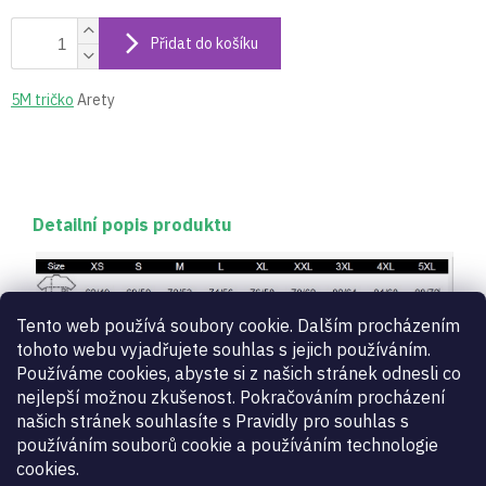
Přidat do košíku
5M tričko
Arety
Detailní popis produktu
Tento web používá soubory cookie. Dalším procházením
tohoto webu vyjadřujete souhlas s jejich používáním.
Doplňkové parametry
Používáme cookies, abyste si z našich stránek odnesli co
nejlepší možnou zkušenost. Pokračováním procházení
našich stránek souhlasíte s Pravidly pro souhlas s
Trička pro sportovní šerm funkční i
Kategorie
:
používáním souborů cookie a používáním technologie
volnočasová designová
cookies.
Záruka
:
2 roky