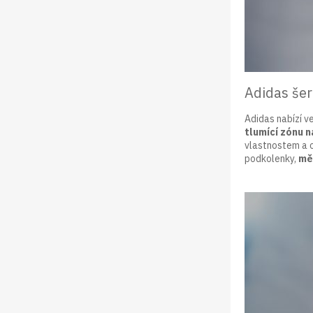
Adidas še
Adidas nabízí v
tlumící zónu n
vlastnostem a o
podkolenky,
měl