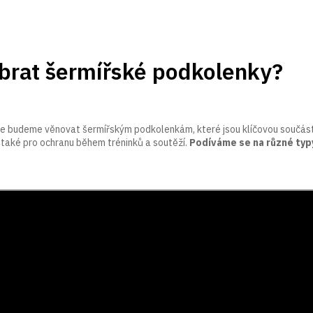
brat šermířské podkolenky?
e budeme věnovat šermířským podkolenkám, které jsou klíčovou součástí
e také pro ochranu během tréninků a soutěží.
Podíváme se na různé typy