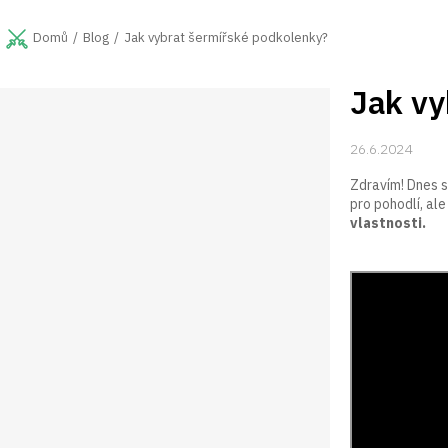
Přejít
na
Blog
Jak vybrat šermířské podkolenky?
Domů
obsah
Jak vy
P
o
s
26.6.2024
t
r
Zdravím! Dnes s
a
pro pohodlí, al
vlastnosti.
n
n
í
p
a
n
e
l