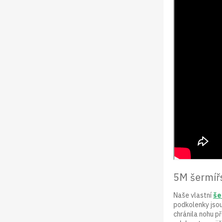
5M šermíř
Naše vlastní
še
podkolenky jso
chránila nohu p