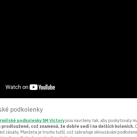
ské podkolenky
rmířské podkolenky 5M Victory
jsou navrženy tak, aby poskytovaly ma
u
prodloužené, což znamená, že dobře sedí i na delších holeních.
C
řed zásahy. Manžeta je trochu tužší, což zabraňuje sklouzávání podkolene