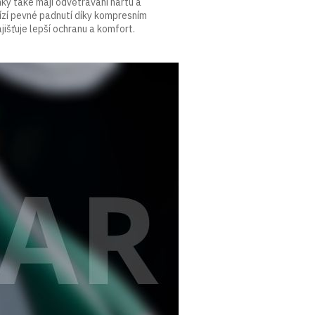
ky také mají odvětrávání nártu a
bízí pevné padnutí díky kompresním
jišťuje lepší ochranu a komfort.