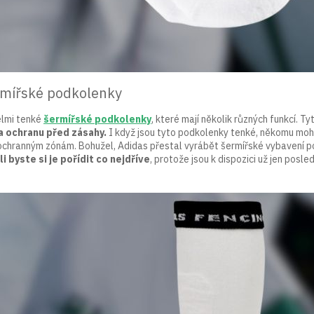
rmířské podkolenky
elmi tenké
šermířské podkolenky
, které mají několik různých funkcí. T
a ochranu před zásahy.
I když jsou tyto podkolenky tenké, někomu moh
chranným zónám. Bohužel, Adidas přestal vyrábět šermířské vybavení p
i byste si je pořídit co nejdříve
, protože jsou k dispozici už jen posled