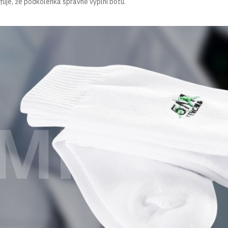
šťuje, že podkolenka správně vyplní botu.