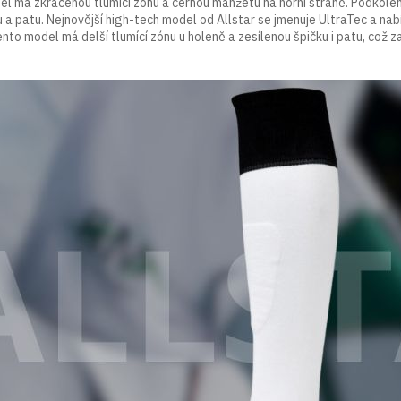
l má zkrácenou tlumící zónu a černou manžetu na horní straně. Podkolen
u a patu. Nejnovější high-tech model od Allstar se jmenuje UltraTec a na
to model má delší tlumící zónu u holeně a zesílenou špičku i patu, což za