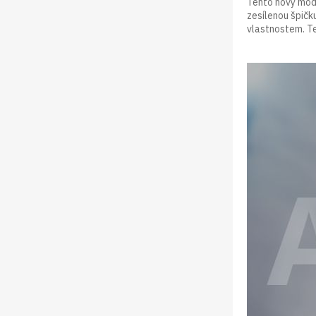
Tento nový mode
zesílenou špičk
vlastnostem. Ten