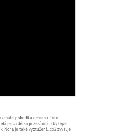
ximální pohodlí a ochranu. Tyto
elá jejich délka je zesílená, aby lépe
k. Noha je také vyztužená, což zvyšuje