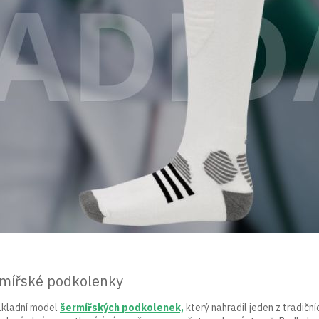
rmířské podkolenky
základní model
šermířských podkolenek,
který nahradil jeden z tradičn