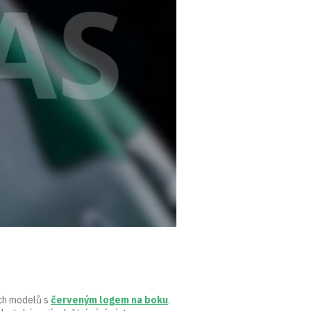
ích modelů s
červeným logem na boku
.