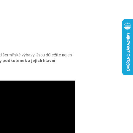
 šermířské výbavy. Jsou důležité nejen
 podkolenek a jejich hlavní