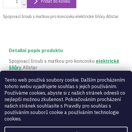
Přidat do košíku
Spojovací šroub s matkou pro koncovku elektrické šňůry Allstar
Detailní popis produktu
Spojovací šroub s matkou pro koncovku
elektrické
šňůry
Allstar
Tento web používá soubory cookie. Dalším procházením
Doplňkové parametry
tohoto webu vyjadřujete souhlas s jejich používáním.
Používáme cookies, abyste si z našich stránek odnesli co
nejlepší možnou zkušenost. Pokračováním procházení
Fleretové elektrické šňůry a
Kategorie
:
našich stránek souhlasíte s Pravidly pro souhlas s
doplňky
používáním souborů cookie a používáním technologie
Záruka
:
2 roky
cookies.
Určení
:
dámské
,
pánské
,
dětské
Zbraň
:
kord
,
fleret
,
šavle