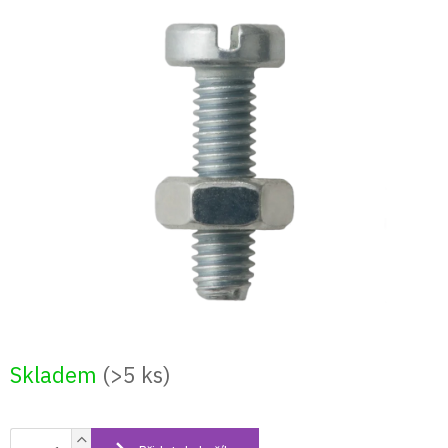
Přejít
na
obsah
Skladem
(>5 ks)