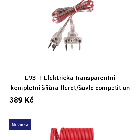
p
r
o
d
u
k
t
ů
E93-T Elektrická transparentní
kompletní šňůra fleret/šavle competition
5M
389 Kč
Novinka