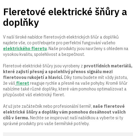
Přejít
Fleretové elektrické šňůry a
na
obsah
doplňky
V naší široké nabídce fleretových elektrických šňůr a doplňků
najdete vše, co potřebujete pro perfektní fungování vašeho
elektrického fleretu
. Naše produkty jsou navrženy s ohledem na
vysokou kvalitu, spolehlivost a bezpečnost.
Fleretové elektrické šňůry jsou vyrobeny z
prvotřídních materiálů,
které zajistí přesný a spolehlivý přenos signálu mezi
fleretovou rukojetí a hlavicí.
Díky tomu budete mít vždy jistotu,
že váš
fleret
reaguje rychle a přesně na vaše pohyby. Kromě šňůr
nabízíme také různé doplňky, které vám pomohou optimalizovat a
přizpůsobit váš elektrický fleret.
Ať už jste začátečník nebo profesionální šermíř,
naše fleretové
elektrické šňůry a doplňky vám pomohou dosáhnout vašich
cílů v šermu.
Nechte se inspirovat naší nabídkou a vyberte si ty
správné produkty pro vaše šermířské potřeby.