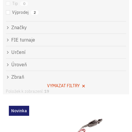
Tip
0
Výprodej
2
Značky
FIE turnaje
Určení
Úroveň
Zbraň
VYMAZAT FILTRY
Položek k zobrazení:
19
V
ý
Novinka
p
i
s