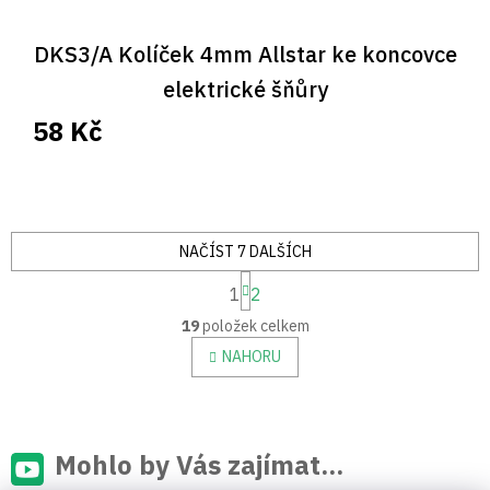
DKS3/A Kolíček 4mm Allstar ke koncovce
elektrické šňůry
58 Kč
NAČÍST 7 DALŠÍCH
S
1
2
t
O
r
19
položek celkem
v
á
n
l
NAHORU
k
á
o
d
v
a
á
c
n
í
Mohlo by Vás zajímat...
í
p