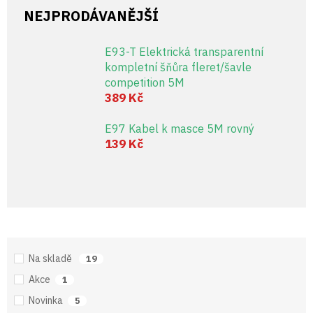
NEJPRODÁVANĚJŠÍ
E93-T Elektrická transparentní
kompletní šňůra fleret/šavle
competition 5M
389 Kč
E97 Kabel k masce 5M rovný
139 Kč
Na skladě
19
Akce
1
Novinka
5