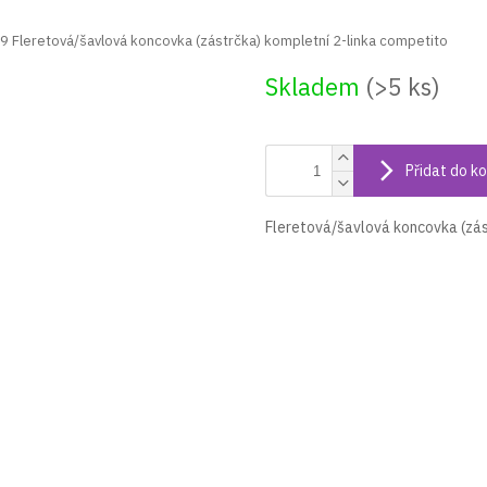
9 Fleretová/šavlová koncovka (zástrčka) kompletní 2-linka competito
Skladem
(>5 ks)
Přidat do ko
Fleretová/šavlová koncovka (zás