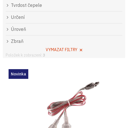
Tvrdost čepele
Určení
Úroveň
Zbraň
VYMAZAT FILTRY
Položek k zobrazení:
3
V
ý
Novinka
p
i
s
p
r
o
d
u