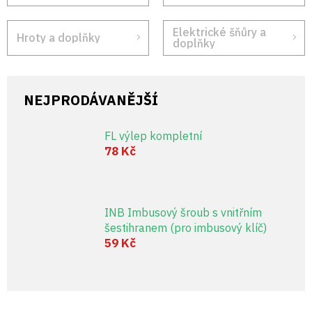
Elektrické šňůry a
Hroty a doplňky
doplňky
NEJPRODÁVANĚJŠÍ
FL výlep kompletní
78 Kč
INB Imbusový šroub s vnitřním
šestihranem (pro imbusový klíč)
59 Kč