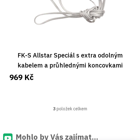
FK-S Allstar Speciál s extra odolným
kabelem a průhlednými koncovkami
969 Kč
3
položek celkem
O
v
l
á
d
Mohlo by Vás zajímat...