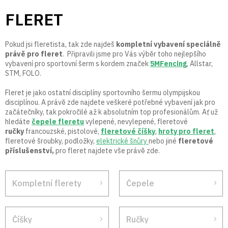
Přejít
FLERET
na
obsah
Pokud jsi fleretista, tak zde najdeš
kompletní vybavení speciálně
právě pro fleret
.
Připravili jsme pro Vás výběr toho nejlepšího
vybavení pro sportovní šerm s kordem značek
5MFencing
, Allstar,
STM, FOLO.
Fleret je jako ostatní disciplíny sportovního šermu olympijskou
disciplínou. A právě zde najdete veškeré potřebné vybavení jak pro
začátečníky, tak pokročilé až k absolutním top profesionálům. Ať už
hledáte
čepele fleretu
vylepené, nevylepené, fleretové
ručky
francouzské, pistolové,
fleretové číšky
,
hroty pro fleret
,
fleretové šroubky, podložky,
elektrické šnůry
nebo jiné
fleretové
příslušenství,
pro fleret najdete vše právě zde.
Kompletní flerety
Čepele
Číšky
Ručky