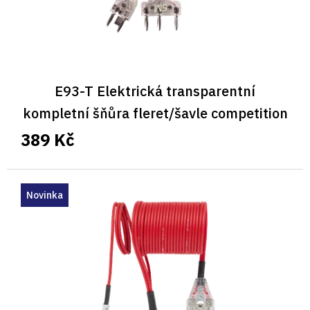
k
t
ů
E93-T Elektrická transparentní
kompletní šňůra fleret/šavle competition
5M
389 Kč
Novinka