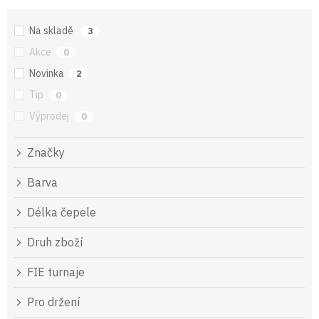
Na skladě
3
Akce
0
Novinka
2
Tip
0
Výprodej
0
Značky
Barva
Délka čepele
Druh zboží
FIE turnaje
Pro držení