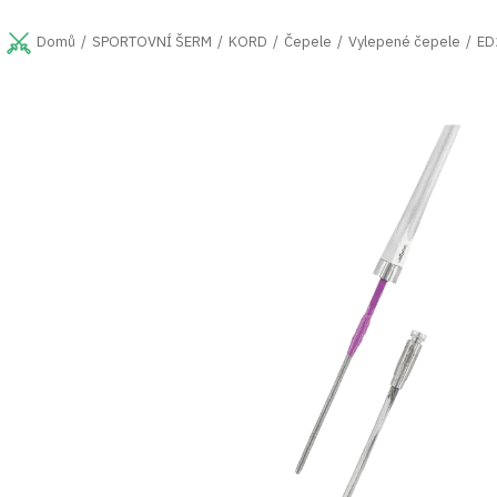
Přejít
na
SPORTOVNÍ ŠERM
KORD
Čepele
Vylepené čepele
ED
Domů
obsah