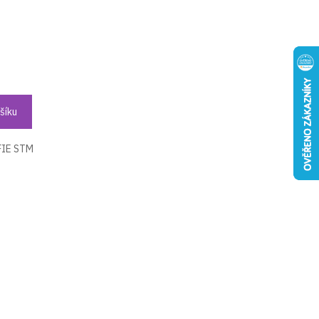
šíku
 FIE STM