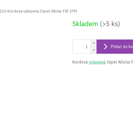
210 Kordová vylepená čepel Allstar FIE STM
Skladem
(>5 ks)
Přidat do ko
Kordová
vylepená
čepel Allstar