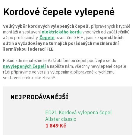
Přejít
Kordové čepele vylepené
na
obsah
Velký výběr kordových vylepených čepelí
, připravených k rychlé
montáži a sestavení
elektrického kordu
vhodných od začátečníků
až po profesionály.
Čepele
ozanačené FIE , jsou ze
speciálních
slitin a vyžadovány na turnajích pořádaných mezinárodní
šermířskou federací FIE
.
Pokud zde nenaleznete Vaší oblíbenou čepel podívejte se do
nevylepených čepelí
a napište nám, všechny nevylepené čepele
rádi připravíme ve verzi s vylepením a připravené k rychlému
sestavení elektrické zbraně.
NEJPRODÁVANĚJŠÍ
ED21 Kordová vylepená čepel
Allstar classic
1 849 Kč