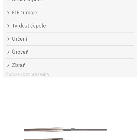
FIE turnaje
Tvrdost čepele
Určení
Úroveň
Zbraň
Položek k zobrazení:
9
V
ý
p
i
s
p
r
o