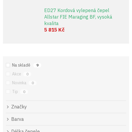
ED27 Kordová vylepená čepel
Allstar FIE Maraging BF, vysoká
kvalita
5 815 Kč
Na skladě
9
Akce
0
Novinka
0
Tip
0
Značky
Barva
Délka čepele