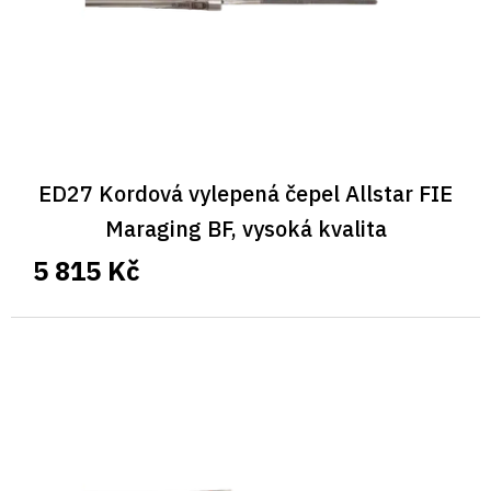
d
u
k
t
ů
ED27 Kordová vylepená čepel Allstar FIE
Maraging BF, vysoká kvalita
5 815 Kč