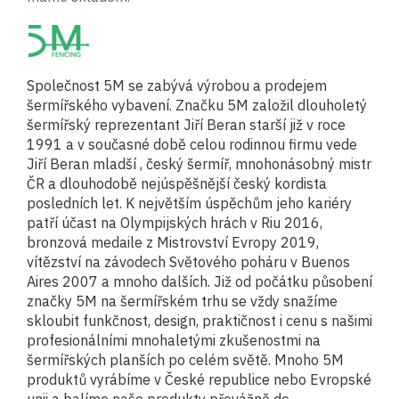
Společnost 5M se zabývá výrobou a prodejem
šermířského vybavení. Značku 5M založil dlouholetý
šermířský reprezentant Jiří Beran starší již v roce
1991 a v současné době celou rodinnou firmu vede
Jiří Beran mladší , český šermíř, mnohonásobný mistr
ČR a dlouhodobě nejúspěšnější český kordista
posledních let. K největším úspěchům jeho kariéry
patří účast na Olympijských hrách v Riu 2016,
bronzová medaile z Mistrovství Evropy 2019,
vítězství na závodech Světového poháru v Buenos
Aires 2007 a mnoho dalších. Již od počátku působení
značky 5M na šermířském trhu se vždy snažíme
skloubit funkčnost, design, praktičnost i cenu s našimi
profesionálními mnohaletými zkušenostmi na
šermířských planších po celém světě. Mnoho 5M
produktů vyrábíme v České republice nebo Evropské