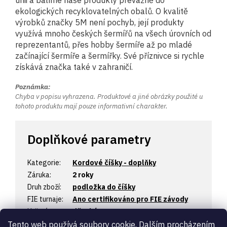
unii a balíme naše produkty převážně do
ekologických recyklovatelných obalů. O kvalitě
výrobků značky 5M není pochyb, její produkty
využívá mnoho českých šermířů na všech úrovních od
reprezentantů, přes hobby šermíře až po mladé
začínající šermíře a šermířky. Své příznivce si rychle
získává značka také v zahraničí.
Poznámka:
Chyba v popisu vyhrazena. Produktové a jiné obrázky použité u
tohoto produktu mají pouze informativní charakter.
Doplňkové parametry
Kategorie
:
Kordové číšky - doplňky
Záruka
:
2 roky
Druh zboží
:
podložka do číšky
FIE turnaje
:
Ano certifikováno pro FIE závody
Určení
:
dětské
Úroveň
:
začátečník
,
profi
,
hobby
Tento web používá soubory cookie. Dalším procházením