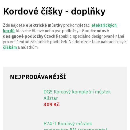
Přejít
Kordové číšky - doplňky
na
obsah
Zde najdete
elektrické můstky
pro kompletaci
elektrických
kordů
, klasické filcové nebo pvc podložky až po
trendové
designové podložky
Czech Republic, speciálně designované námi
pro odlišení od základních podložek. Najdete zde také náhradní díly k
číškám
a můstkům.
NEJPRODÁVANĚJŠÍ
DGS Kordový kompletní můstek
Allstar
309 Kč
E74-T Kordový můstek
competition 5M transparentní