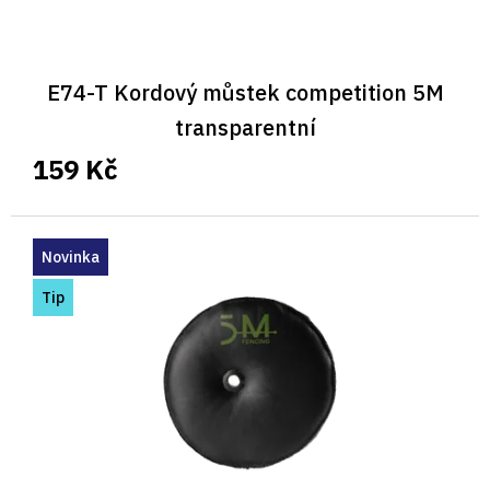
ů
E74-T Kordový můstek competition 5M
transparentní
159 Kč
Novinka
Tip