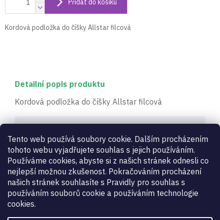
Přidat do košíku
Kordová podložka do číšky Allstar filcová
Detailní popis produktu
Kordová podložka do číšky Allstar filcová
Doplňkové parametry
Tento web používá soubory cookie. Dalším procházením
tohoto webu vyjadřujete souhlas s jejich používáním.
Kategorie
:
Kordové číšky - doplňky
Používáme cookies, abyste si z našich stránek odnesli co
Záruka
:
2 roky
nejlepší možnou zkušenost. Pokračováním procházení
Druh zboží
:
podložka do číšky
našich stránek souhlasíte s Pravidly pro souhlas s
používáním souborů cookie a používáním technologie
FIE turnaje
:
Ano certifikováno pro FIE závody
cookies.
Určení
:
dámské
,
pánské
,
dětské
Úroveň
:
začátečník
,
profi
,
hobby