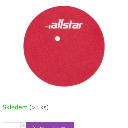
Přejít
na
obsah
Skladem
(>5 ks)